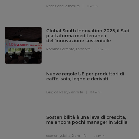
Redazione,
2 mesi fa
3 min
Global South Innovation 2025, il Sud
piattaforma mediterranea
dell’innovazione sostenibile
Romina Ferrante,
1 anno fa
3 min
Nuove regole UE per produttori di
caffè, soia, legno e derivati
Brigida Raso,
2 anni fa
4 min
Sostenibilità è una leva di crescita,
ma ancora pochi manager in Sicilia
economysicilia,
2 anni fa
3 min