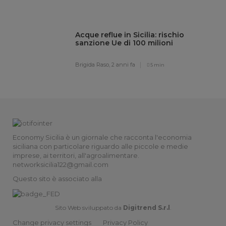
Acque reflue in Sicilia: rischio
sanzione Ue di 100 milioni
Brigida Raso,
2 anni fa
5 min
Economy Sicilia è un giornale che racconta l'economia
siciliana con particolare riguardo alle piccole e medie
imprese, ai territori, all'agroalimentare.
networksicilia122@gmail.com
Questo sito è associato alla
Sito Web sviluppato da
Digitrend S.r.l
.
Change privacy settings
Privacy Policy