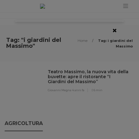
×
Tag: "i giardini del
Home
/
Tag: i giardini del
Massimo"
Massimo
Teatro Massimo, la nuova vita della
buvette: apre il ristorante “I
Giardini del Massimo”
Giovanni Megna
4 anni fa
6 min
AGRICOLTURA