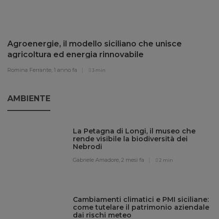
Agroenergie, il modello siciliano che unisce
agricoltura ed energia rinnovabile
Romina Ferrante,
1 anno fa
3 min
AMBIENTE
La Petagna di Longi, il museo che
rende visibile la biodiversità dei
Nebrodi
Gabriele Amadore,
2 mesi fa
2 min
Cambiamenti climatici e PMI siciliane:
come tutelare il patrimonio aziendale
dai rischi meteo