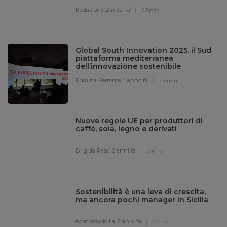
Redazione,
2 mesi fa
3 min
Global South Innovation 2025, il Sud
piattaforma mediterranea
dell’innovazione sostenibile
Romina Ferrante,
1 anno fa
3 min
Nuove regole UE per produttori di
caffè, soia, legno e derivati
Brigida Raso,
2 anni fa
4 min
Sostenibilità è una leva di crescita,
ma ancora pochi manager in Sicilia
economysicilia,
2 anni fa
3 min