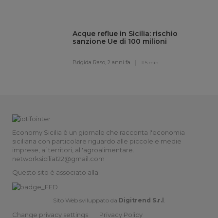
Acque reflue in Sicilia: rischio
sanzione Ue di 100 milioni
Brigida Raso,
2 anni fa
5 min
Economy Sicilia è un giornale che racconta l'economia
siciliana con particolare riguardo alle piccole e medie
imprese, ai territori, all'agroalimentare.
networksicilia122@gmail.com
Questo sito è associato alla
Sito Web sviluppato da
Digitrend S.r.l
.
Change privacy settings
Privacy Policy