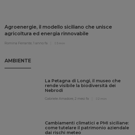
Agroenergie, il modello siciliano che unisce
agricoltura ed energia rinnovabile
Romina Ferrante,
1 anno fa
3 min
AMBIENTE
La Petagna di Longi, il museo che
rende visibile la biodiversità dei
Nebrodi
Gabriele Amadore,
2 mesi fa
2 min
Cambiamenti climatici e PMI siciliane:
come tutelare il patrimonio aziendale
dai rischi meteo