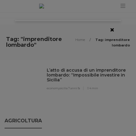
×
Tag: "imprenditore
Home
/
Tag: imprenditore
lombardo"
lombardo
L’atto di accusa di un imprenditore
lombardo: “Impossibile investire in
Sicilia”
economysicilia
7 anni fa
4 min
AGRICOLTURA