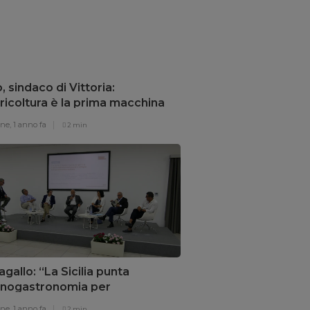
o, sindaco di Vittoria:
ricoltura è la prima macchina
risparmio energetico”
one,
1 anno fa
2 min
gallo: “La Sicilia punta
’enogastronomia per
overe il territorio”
one,
1 anno fa
2 min