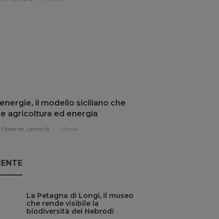
nergie, il modello siciliano che
e agricoltura ed energia
vabile
Ferrante,
1 anno fa
3 min
IENTE
La Petagna di Longi, il museo
che rende visibile la
biodiversità dei Nebrodi