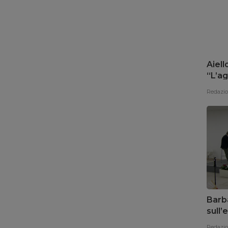
Aiell
“L’ag
del 
Redazi
Barba
sull
promu
Redazi