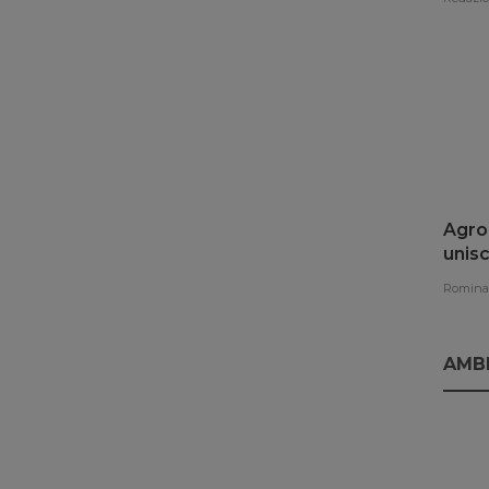
Agroe
unisc
rinno
Romina 
AMB