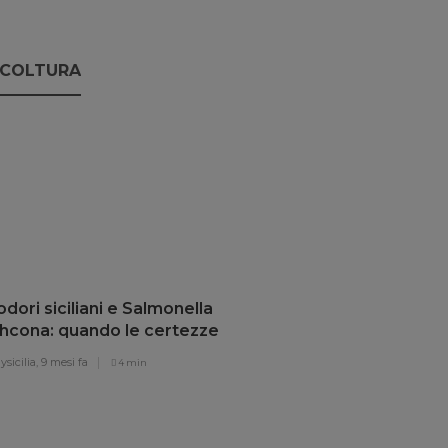
ICOLTURA
ori siciliani e Salmonella
thcona: quando le certezze
lano
sicilia,
9 mesi fa
4 min