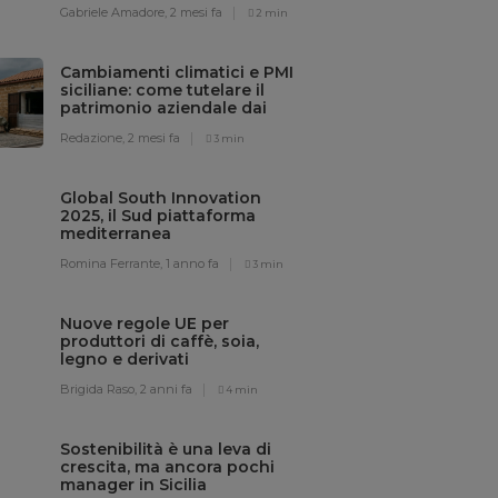
Gabriele Amadore,
2 mesi fa
2 min
Cambiamenti climatici e PMI
siciliane: come tutelare il
patrimonio aziendale dai
rischi meteo
Redazione,
2 mesi fa
3 min
Global South Innovation
2025, il Sud piattaforma
mediterranea
dell’innovazione sostenibile
Romina Ferrante,
1 anno fa
3 min
Nuove regole UE per
produttori di caffè, soia,
legno e derivati
Brigida Raso,
2 anni fa
4 min
Sostenibilità è una leva di
crescita, ma ancora pochi
manager in Sicilia