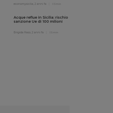
economysicilia,
2 anni fa
3 min
Acque reflue in Sicilia: rischio
sanzione Ue di 100 milioni
Brigida Raso,
2 anni fa
5 min