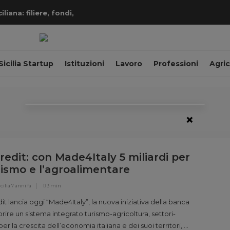
iana: filiere, fondi,
Sicilia Startup
Istituzioni
Lavoro
Professioni
Agric
×
redit: con Made4Italy 5 miliardi per
urismo e l’agroalimentare
cilia
7 anni fa
3 min
it lancia oggi “Made4Italy”, la nuova iniziativa della banca
orire un sistema integrato turismo-agricoltura, settori-
er la crescita dell’economia italiana e dei suoi territori, e