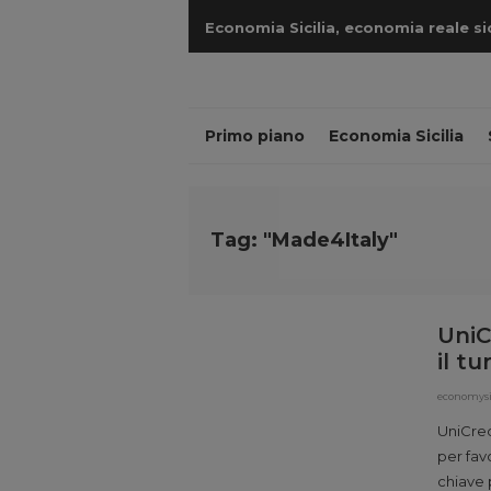
Economia Sicilia, economia reale sicil
cantieri
Primo piano
Economia Sicilia
Tag: "Made4Italy"
UniC
il t
economysi
UniCred
per fav
chiave p