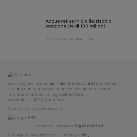
Acque reflue in Sicilia: rischio
sanzione Ue di 100 milioni
Brigida Raso,
2 anni fa
5 min
Economy Sicilia è un giornale che racconta l'economia
siciliana con particolare riguardo alle piccole e medie
imprese, ai territori, all'agroalimentare.
networksicilia122@gmail.com
Questo sito è associato alla
Sito Web sviluppato da
Digitrend S.r.l
.
Change privacy settings
Privacy Policy