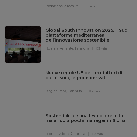
Redazione,
2 mesi fa
3 min
Global South Innovation 2025, il Sud
piattaforma mediterranea
dell’innovazione sostenibile
Romina Ferrante,
1 anno fa
3 min
Nuove regole UE per produttori di
caffè, soia, legno e derivati
Brigida Raso,
2 anni fa
4 min
Sostenibilità è una leva di crescita,
ma ancora pochi manager in Sicilia
economysicilia,
2 anni fa
3 min