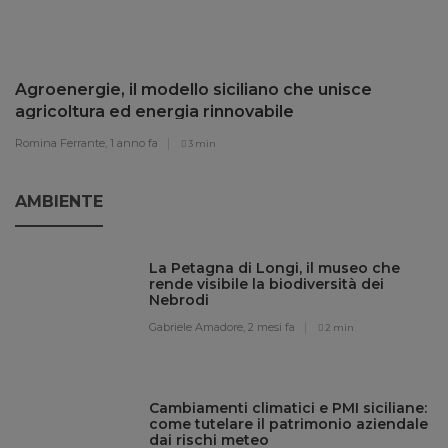
Agroenergie, il modello siciliano che unisce
agricoltura ed energia rinnovabile
Romina Ferrante,
1 anno fa
3 min
AMBIENTE
La Petagna di Longi, il museo che
rende visibile la biodiversità dei
Nebrodi
Gabriele Amadore,
2 mesi fa
2 min
Cambiamenti climatici e PMI siciliane:
come tutelare il patrimonio aziendale
dai rischi meteo