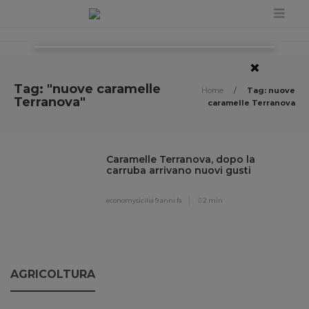
×
Tag: "nuove caramelle
Home
/
Tag: nuove
Terranova"
caramelle Terranova
Caramelle Terranova, dopo la
carruba arrivano nuovi gusti
economysicilia
9 anni fa
2 min
AGRICOLTURA