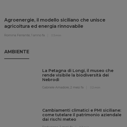
Agroenergie, il modello siciliano che unisce
agricoltura ed energia rinnovabile
Romina Ferrante,
1 anno fa
3 min
AMBIENTE
La Petagna di Longi, il museo che
rende visibile la biodiversità dei
Nebrodi
Gabriele Amadore,
2 mesi fa
2 min
Cambiamenti climatici e PMI siciliane:
come tutelare il patrimonio aziendale
dai rischi meteo
Redazione,
2 mesi fa