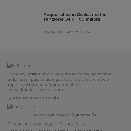
Acque reflue in Sicilia: rischio
sanzione Ue di 100 milioni
Brigida Raso,
2 anni fa
5 min
Economy Sicilia è un giornale che racconta l'economia
siciliana con particolare riguardo alle piccole e medie
imprese, ai territori, all'agroalimentare.
networksicilia122@gmail.com
Questo sito è associato alla
Sito Web sviluppato da
Digitrend S.r.l
.
Change privacy settings
Privacy Policy