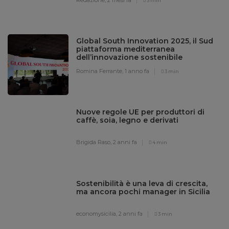
3 min
Global South Innovation 2025, il Sud
piattaforma mediterranea
dell’innovazione sostenibile
Romina Ferrante,
1 anno fa
3 min
Nuove regole UE per produttori di
caffè, soia, legno e derivati
Brigida Raso,
2 anni fa
4 min
Sostenibilità è una leva di crescita,
ma ancora pochi manager in Sicilia
economysicilia,
2 anni fa
3 min