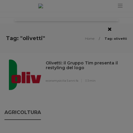
×
Tag: "olivetti"
Home
/
Tag: olivetti
Olivetti: il Gruppo Tim presenta il
restyling del logo
economysicilia
5 anni fa
3 min
AGRICOLTURA