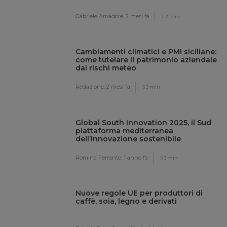
Gabriele Amadore,
2 mesi fa
2 min
Cambiamenti climatici e PMI siciliane:
come tutelare il patrimonio aziendale
dai rischi meteo
Redazione,
2 mesi fa
3 min
Global South Innovation 2025, il Sud
piattaforma mediterranea
dell’innovazione sostenibile
Romina Ferrante,
1 anno fa
3 min
Nuove regole UE per produttori di
caffè, soia, legno e derivati