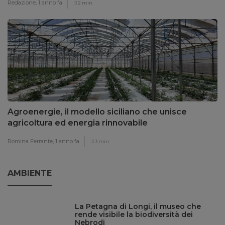
Redazione,
1 anno fa
2 min
Agroenergie, il modello siciliano che unisce
agricoltura ed energia rinnovabile
Romina Ferrante,
1 anno fa
3 min
AMBIENTE
La Petagna di Longi, il museo che
rende visibile la biodiversità dei
Nebrodi