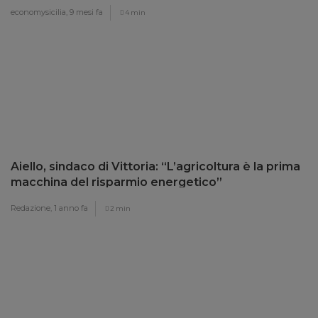
economysicilia,
9 mesi fa
4 min
Aiello, sindaco di Vittoria: “L’agricoltura è la prima
macchina del risparmio energetico”
Redazione,
1 anno fa
2 min