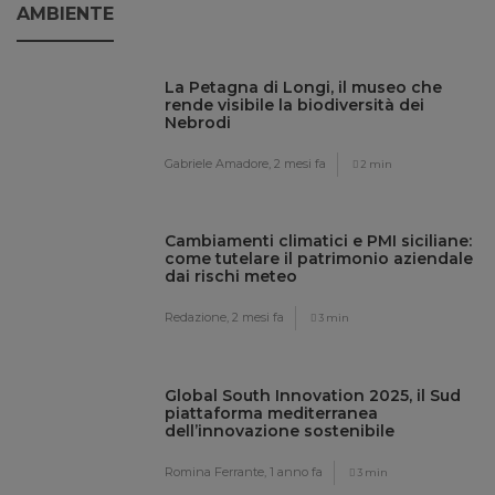
AMBIENTE
La Petagna di Longi, il museo che
rende visibile la biodiversità dei
Nebrodi
Gabriele Amadore,
2 mesi fa
2 min
Cambiamenti climatici e PMI siciliane:
come tutelare il patrimonio aziendale
dai rischi meteo
Redazione,
2 mesi fa
3 min
Global South Innovation 2025, il Sud
piattaforma mediterranea
dell’innovazione sostenibile
Romina Ferrante,
1 anno fa
3 min