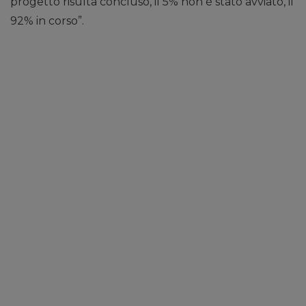
progetto risulta concluso, il 5% non è stato avviato, il
92% in corso”.