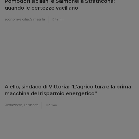
Pomodori siciliani e Salmonella Strathcona:
quando le certezze vacillano
economysicilia,
9 mesi fa
4 min
Aiello, sindaco di Vittoria: “L’agricoltura è la prima
macchina del risparmio energetico”
Redazione,
1 anno fa
2 min