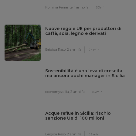
Romina Ferrante,
1 anno fa
3 min
Nuove regole UE per produttori di
caffè, soia, legno e derivati
Brigida Raso,
2 anni fa
4 min
Sostenibilità è una leva di crescita,
ma ancora pochi manager in Sicilia
economysicilia,
2 anni fa
3 min
Acque reflue in Sicilia: rischio
sanzione Ue di 100 milioni
Brigida Raso,
2 anni fa
5 min