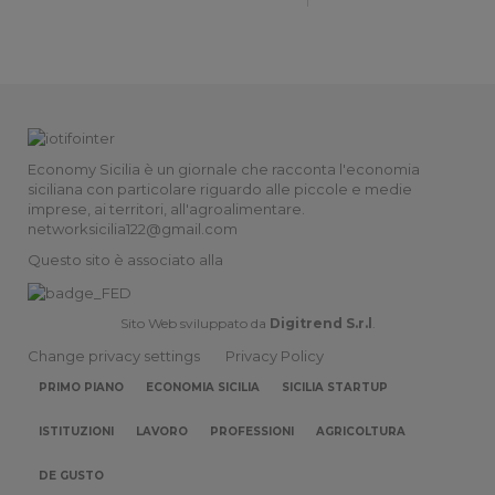
Economy Sicilia è un giornale che racconta l'economia
siciliana con particolare riguardo alle piccole e medie
imprese, ai territori, all'agroalimentare.
networksicilia122@gmail.com
Questo sito è associato alla
Sito Web sviluppato da
Digitrend S.r.l
.
Change privacy settings
Privacy Policy
PRIMO PIANO
ECONOMIA SICILIA
SICILIA STARTUP
ISTITUZIONI
LAVORO
PROFESSIONI
AGRICOLTURA
DE GUSTO