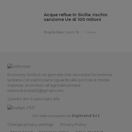
Acque reflue in Sicilia: rischio
sanzione Ue di 100 milioni
Brigida Raso,
2 anni fa
5 min
Economy Sicilia è un giornale che racconta l'economia
siciliana con particolare riguardo alle piccole e medie
imprese, ai territori, all'agroalimentare.
networksicilia122@gmail.com
Questo sito è associato alla
Sito Web sviluppato da
Digitrend S.r.l
.
Change privacy settings
Privacy Policy