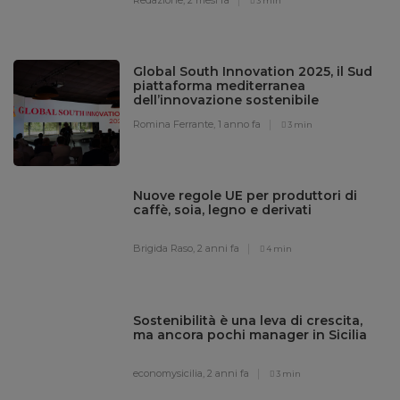
3 min
Global South Innovation 2025, il Sud
piattaforma mediterranea
dell’innovazione sostenibile
Romina Ferrante,
1 anno fa
3 min
Nuove regole UE per produttori di
caffè, soia, legno e derivati
Brigida Raso,
2 anni fa
4 min
Sostenibilità è una leva di crescita,
ma ancora pochi manager in Sicilia
economysicilia,
2 anni fa
3 min