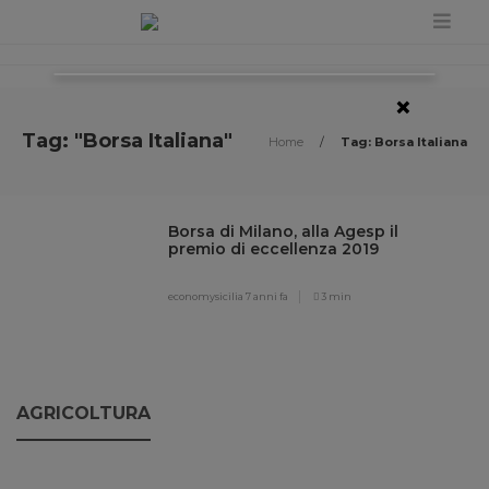
×
Tag: "Borsa Italiana"
Home
/
Tag: Borsa Italiana
Borsa di Milano, alla Agesp il
premio di eccellenza 2019
economysicilia
7 anni fa
3 min
AGRICOLTURA