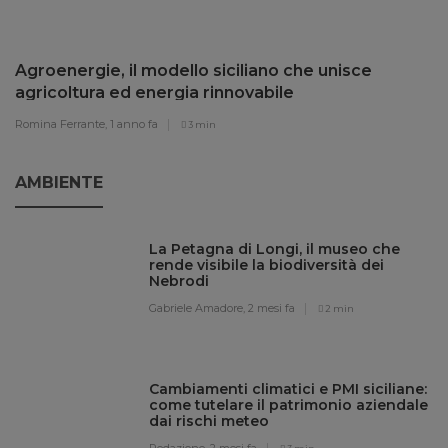
Agroenergie, il modello siciliano che unisce
agricoltura ed energia rinnovabile
Romina Ferrante,
1 anno fa
3 min
AMBIENTE
La Petagna di Longi, il museo che
rende visibile la biodiversità dei
Nebrodi
Gabriele Amadore,
2 mesi fa
2 min
Cambiamenti climatici e PMI siciliane:
come tutelare il patrimonio aziendale
dai rischi meteo
Redazione,
2 mesi fa