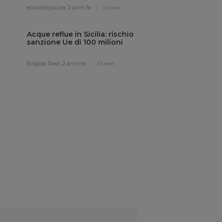
economysicilia,
2 anni fa
3 min
Acque reflue in Sicilia: rischio
sanzione Ue di 100 milioni
Brigida Raso,
2 anni fa
5 min