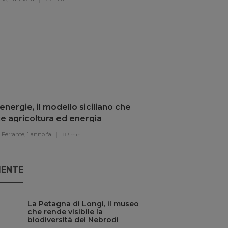
nergie, il modello siciliano che
e agricoltura ed energia
vabile
Ferrante,
1 anno fa
3 min
IENTE
La Petagna di Longi, il museo
che rende visibile la
biodiversità dei Nebrodi