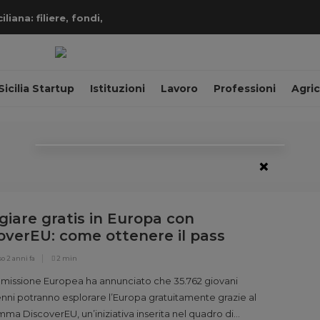
iana: filiere, fondi,
Sicilia Startup
Istituzioni
Lavoro
Professioni
Agric
×
giare gratis in Europa con
overEU: come ottenere il pass
oviario?
so
2 anni fa
2 min
issione Europea ha annunciato che 35.762 giovani
enni potranno esplorare l’Europa gratuitamente grazie al
ma DiscoverEU, un’iniziativa inserita nel quadro di