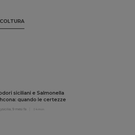
ICOLTURA
ori siciliani e Salmonella
thcona: quando le certezze
lano
sicilia,
9 mesi fa
4 min