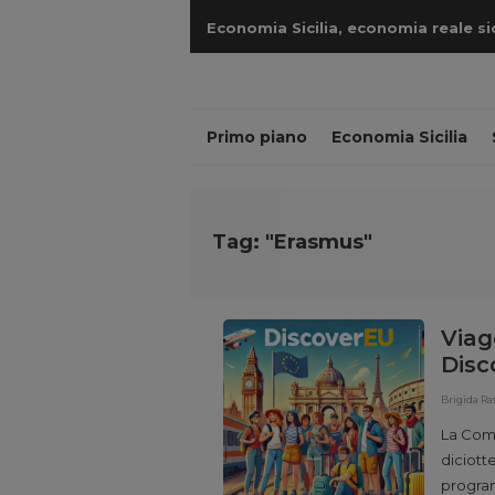
Economia Sicilia, economia reale sicil
cantieri
Primo piano
Economia Sicilia
Tag: "Erasmus"
Viag
Disc
ferr
Brigida Ra
La Comm
diciott
program