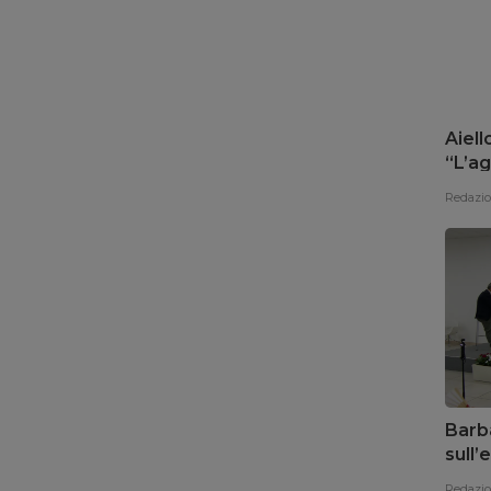
Aiell
“L’ag
del 
Redazi
Barba
sull
promu
Redazi