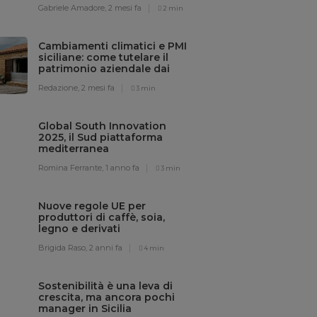
Gabriele Amadore,
2 mesi fa
2 min
Cambiamenti climatici e PMI
siciliane: come tutelare il
patrimonio aziendale dai
rischi meteo
Redazione,
2 mesi fa
3 min
Global South Innovation
2025, il Sud piattaforma
mediterranea
dell’innovazione sostenibile
Romina Ferrante,
1 anno fa
3 min
Nuove regole UE per
produttori di caffè, soia,
legno e derivati
Brigida Raso,
2 anni fa
4 min
Sostenibilità è una leva di
crescita, ma ancora pochi
manager in Sicilia