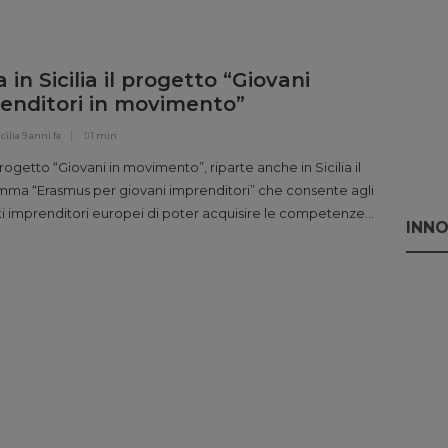
+. Questa opportunità consente ai partecipanti di
e la ricchezza culturale europea, il suo straordinario
nio storico e di stringere nuove amicizie, viaggiando
a in Sicilia il progetto “Giovani
almente in treno. L’attuale edizione del programma
enditori in movimento”
il periodo […]
cilia
9 anni fa
1 min
progetto “Giovani in movimento”, riparte anche in Sicilia il
ma “Erasmus per giovani imprenditori” che consente agli
ti imprenditori europei di poter acquisire le competenze
INNO
rie per avviare e gestire con successo la propria impresa.
viene già per gli studenti, anche per gli imprenditori il
mma Erasmus prevede lo scambio di khow-how, […]