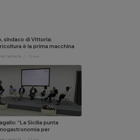
o, sindaco di Vittoria:
ricoltura è la prima macchina
risparmio energetico”
one,
1 anno fa
2 min
gallo: “La Sicilia punta
’enogastronomia per
overe il territorio”
one,
1 anno fa
2 min