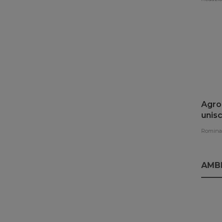
Agroe
unisc
rinno
Romina 
AMB