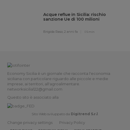
Acque reflue in Sicilia: rischio
sanzione Ue di 100 milioni
Brigida Raso,
2 anni fa
5 min
Economy Sicilia è un giornale che racconta l'economia
siciliana con particolare riguardo alle piccole e medie
imprese, ai territori, all'agroalimentare.
networksicilia122@gmail.com
Questo sito è associato alla
Sito Web sviluppato da
Digitrend S.r.l
.
Change privacy settings
Privacy Policy