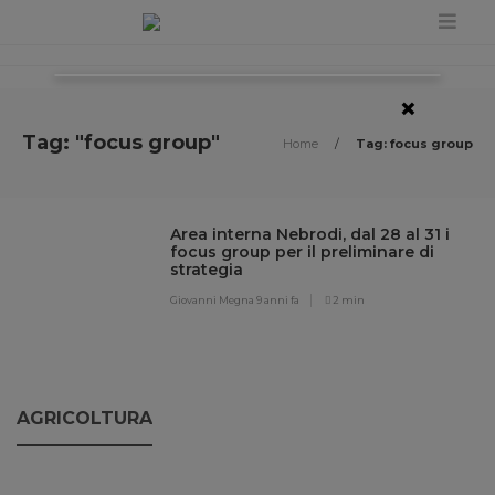
×
Tag: "focus group"
Home
/
Tag: focus group
Area interna Nebrodi, dal 28 al 31 i
focus group per il preliminare di
strategia
Giovanni Megna
9 anni fa
2 min
AGRICOLTURA