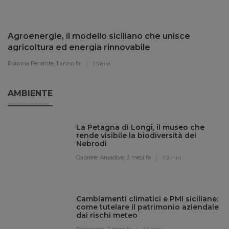
Agroenergie, il modello siciliano che unisce
agricoltura ed energia rinnovabile
Romina Ferrante,
1 anno fa
3 min
AMBIENTE
La Petagna di Longi, il museo che
rende visibile la biodiversità dei
Nebrodi
Gabriele Amadore,
2 mesi fa
2 min
Cambiamenti climatici e PMI siciliane:
come tutelare il patrimonio aziendale
dai rischi meteo
Redazione,
2 mesi fa