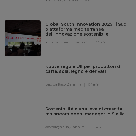
3 min
Global South Innovation 2025, il Sud
piattaforma mediterranea
dell’innovazione sostenibile
Romina Ferrante,
1 anno fa
3 min
Nuove regole UE per produttori di
caffè, soia, legno e derivati
Brigida Raso,
2 anni fa
4 min
Sostenibilità è una leva di crescita,
ma ancora pochi manager in Sicilia
economysicilia,
2 anni fa
3 min