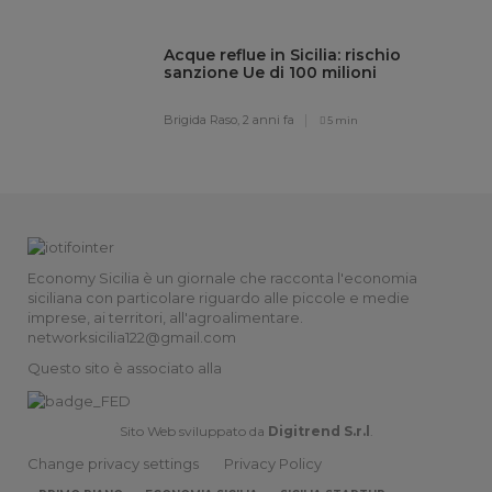
Acque reflue in Sicilia: rischio
sanzione Ue di 100 milioni
Brigida Raso,
2 anni fa
5 min
Economy Sicilia è un giornale che racconta l'economia
siciliana con particolare riguardo alle piccole e medie
imprese, ai territori, all'agroalimentare.
networksicilia122@gmail.com
Questo sito è associato alla
Sito Web sviluppato da
Digitrend S.r.l
.
Change privacy settings
Privacy Policy