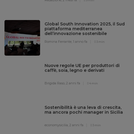
3 min
Global South Innovation 2025, il Sud
piattaforma mediterranea
dell’innovazione sostenibile
Romina Ferrante,
1 anno fa
3 min
Nuove regole UE per produttori di
caffè, soia, legno e derivati
Brigida Raso,
2 anni fa
4 min
Sostenibilità è una leva di crescita,
ma ancora pochi manager in Sicilia
economysicilia,
2 anni fa
3 min