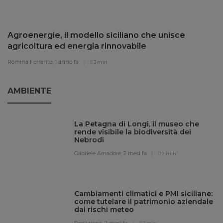
Agroenergie, il modello siciliano che unisce
agricoltura ed energia rinnovabile
Romina Ferrante,
1 anno fa
3 min
AMBIENTE
La Petagna di Longi, il museo che
rende visibile la biodiversità dei
Nebrodi
Gabriele Amadore,
2 mesi fa
2 min
Cambiamenti climatici e PMI siciliane:
come tutelare il patrimonio aziendale
dai rischi meteo
Redazione,
2 mesi fa