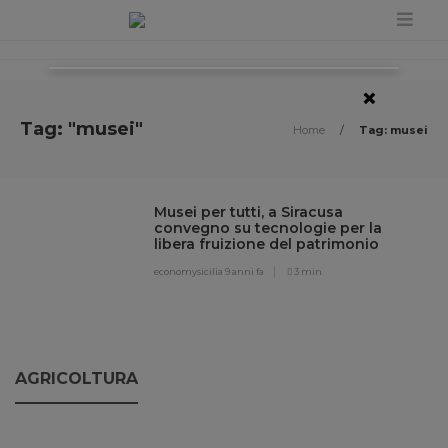
×
Tag: "musei"
Home
/
Tag: musei
Musei per tutti, a Siracusa
convegno su tecnologie per la
libera fruizione del patrimonio
culturale
economysicilia
9 anni fa
3 min
AGRICOLTURA