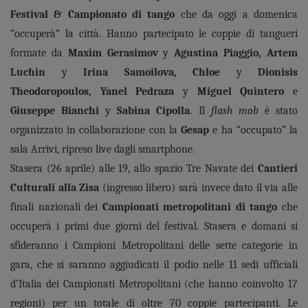
Festival & Campionato di tango
che da oggi a domenica
“occuperà” la città. Hanno partecipato le coppie di tangueri
formate da
Maxim Gerasimov
y
Agustina Piaggio, Artem
Luchin
y
Irina Samoilova, Chloe
y
Dionisis
Theodoropoulos, Yanel Pedraza
y
Miguel Quintero
e
Giuseppe Bianchi
y
Sabina Cipolla
. Il
flash mob
è stato
organizzato in collaborazione con la
Gesap
e ha “occupato” la
sala Arrivi, ripreso live dagli smartphone.
Stasera (26 aprile) alle 19, allo spazio Tre Navate dei
Cantieri
Culturali alla Zisa
(ingresso libero) sarà invece dato il via alle
finali nazionali dei
Campionati metropolitani di tango
che
occuperà i primi due giorni del festival. Stasera e domani si
sfideranno i Campioni Metropolitani delle sette categorie in
gara, che si saranno aggiudicati il podio nelle 11 sedi ufficiali
d’Italia dei Campionati Metropolitani (che hanno coinvolto 17
regioni) per un totale di oltre 70 coppie partecipanti. Le