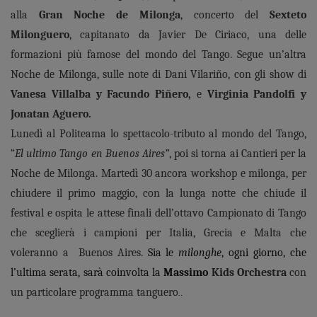
alla
Gran Noche de Milonga
, concerto del
Sexteto
Milonguero
, capitanato da Javier De Ciriaco, una delle
formazioni più famose del mondo del Tango. Segue un’altra
Noche de Milonga, sulle note di Dani Vilariño, con gli show di
Vanesa Villalba y Facundo Piñero,
e
Virginia Pandolfi y
Jonatan Aguero.
Lunedì al Politeama lo spettacolo-tributo al mondo del Tango,
“
El ultimo Tango en Buenos Aires”
, poi si torna ai Cantieri per la
Noche de Milonga. Martedì 30 ancora workshop e milonga, per
chiudere il primo maggio, con la lunga notte che chiude il
festival e ospita le attese finali dell’ottavo Campionato di Tango
che sceglierà i campioni per Italia, Grecia e Malta che
voleranno a Buenos Aires.
Sia le
milonghe
, ogni giorno, che
l’ultima serata, sarà coinvolta la
Massimo
Kids Orchestra
con
un particolare programma tanguero
.
.