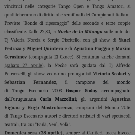
vincitrici nelle categorie Tango Open e Tango Amatori, si
qualificheranno di diritto alle semifinali dei Campionati Italiani.
Previste “Ronde di ripescaggio” delle seconde e terze coppie
classificate. Dalle 22,30, la
Noche de la Milonga
sulle note dei
Tj Valeria Norcia e Sergio Piscitello, con gli show di
Yanel
Pedraza y Miguel Quintero
e di
Agustina Piaggio y Maxim
Gerasimov
(compagnia El Cxuce). Si continua anche
domani
(sabato 27 aprile),
la
Noche
sarà guidata dal Tj Alfredo
Petruzzelli, gli show vedranno protagonisti
Victoria Scolari y
Sebastian Fernandez
; i
l campione del mondo
di
Tango
Escenario 2003
Gaspar Godoy
accompagnato
dall’uruguaiana
Carla Mazzolini;
gli argentini
Agustina
Vignau y Hugo Mastrolorenzo
, campioni del Mondo 2016
di
Tango
Escenario autori e direttori artistici di vari spettacoli
teatrali, tra cui “Bailà, Venì, Volà”.
Domenica sera (28 aprile)
, sempre ai Cantieri, tocca invece