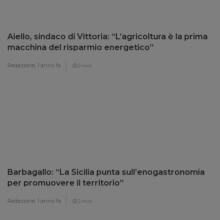
Aiello, sindaco di Vittoria: “L’agricoltura è la prima
macchina del risparmio energetico”
Redazione,
1 anno fa
2 min
Barbagallo: “La Sicilia punta sull’enogastronomia
per promuovere il territorio”
Redazione,
1 anno fa
2 min