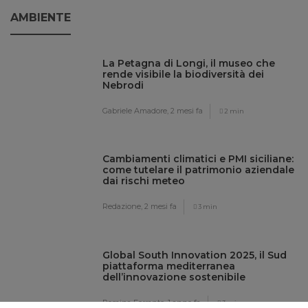
AMBIENTE
La Petagna di Longi, il museo che
rende visibile la biodiversità dei
Nebrodi
Gabriele Amadore,
2 mesi fa
2 min
Cambiamenti climatici e PMI siciliane:
come tutelare il patrimonio aziendale
dai rischi meteo
Redazione,
2 mesi fa
3 min
Global South Innovation 2025, il Sud
piattaforma mediterranea
dell’innovazione sostenibile
Romina Ferrante,
1 anno fa
3 min