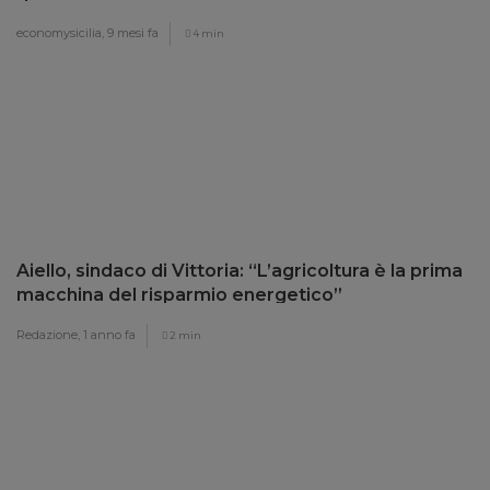
economysicilia,
9 mesi fa
4 min
Aiello, sindaco di Vittoria: “L’agricoltura è la prima
macchina del risparmio energetico”
Redazione,
1 anno fa
2 min