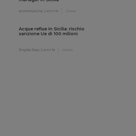
economysicilia,
2 anni fa
3 min
Acque reflue in Sicilia: rischio
sanzione Ue di 100 milioni
Brigida Raso,
2 anni fa
5 min