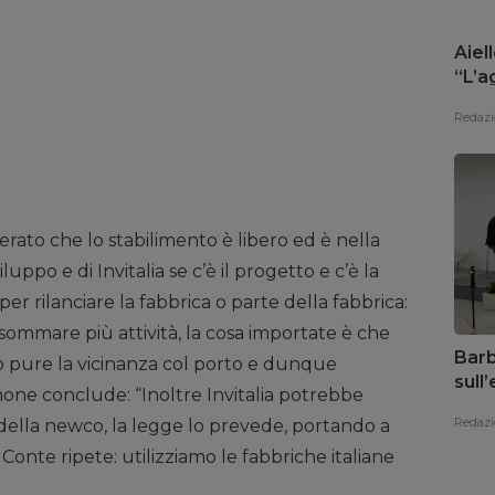
Aiell
“L’a
risp
Redazi
derato che lo stabilimento è libero ed è nella
luppo e di Invitalia se c’è il progetto e c’è la
per rilanciare la fabbrica o parte della fabbrica:
sommare più attività, la cosa importate è che
Barb
do pure la vicinanza col porto e dunque
sull
mone conclude: “Inoltre Invitalia potrebbe
il te
Redazi
 della newco, la legge lo prevede, portando a
onte ripete: utilizziamo le fabbriche italiane