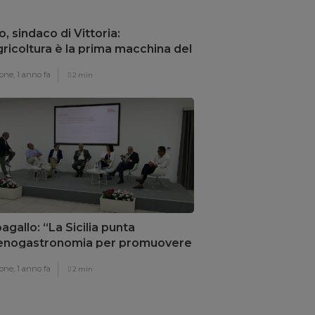
o, sindaco di Vittoria:
gricoltura è la prima macchina del
armio energetico”
one,
1 anno fa
2 min
agallo: “La Sicilia punta
’enogastronomia per promuovere
rritorio”
one,
1 anno fa
2 min