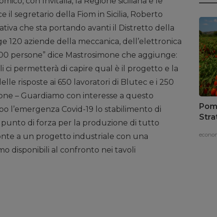
ico, con Invitalia, la Regione siciliana e le
ce il segretario della Fiom in Sicilia, Roberto
ativa che sta portando avanti il Distretto della
lge 120 aziende della meccanica, dell’elettronica
2.500 persone” dice Mastrosimone che aggiunge:
ali ci permetterà di capire qual è il progetto e la
le risposte ai 650 lavoratori di Blutec e i 250
one – Guardiamo con interesse a questo
Pomo
 l’emergenza Covid-19 lo stabilimento di
Stra
punto di forza per la produzione di tutto
vaci
econom
ronte a un progetto industriale con una
o disponibili al confronto nei tavoli