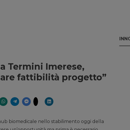
INN
a Termini Imerese,
care fattibilità progetto”
 hub biomedicale nello stabilimento oggi della
ere un’opportunità ma prima è necessario