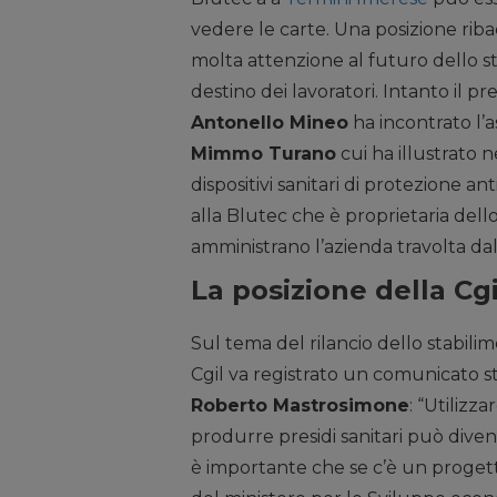
vedere le carte. Una posizione rib
molta attenzione al futuro dello st
destino dei lavoratori. Intanto il p
Antonello Mineo
ha incontrato l’a
Mimmo Turano
cui ha illustrato 
dispositivi sanitari di protezione an
alla Blutec che è proprietaria del
amministrano l’azienda travolta dall
La posizione della Cgi
Sul tema del rilancio dello stabilime
Cgil va registrato un comunicato s
Roberto Mastrosimone
: “Utilizz
produrre presidi sanitari può dive
è importante che se c’è un progett