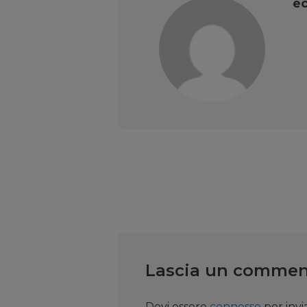
ec
Lascia un comme
Devi essere
connesso
per inv