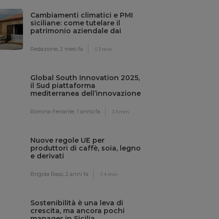
Cambiamenti climatici e PMI
siciliane: come tutelare il
patrimonio aziendale dai
rischi meteo
Redazione,
2 mesi fa
3 min
Global South Innovation 2025,
il Sud piattaforma
mediterranea dell’innovazione
sostenibile
Romina Ferrante,
1 anno fa
3 min
Nuove regole UE per
produttori di caffè, soia, legno
e derivati
Brigida Raso,
2 anni fa
4 min
Sostenibilità è una leva di
crescita, ma ancora pochi
manager in Sicilia