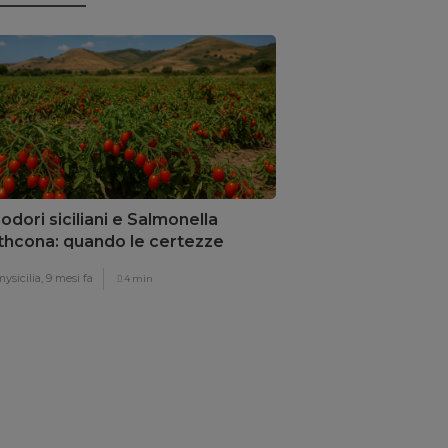
dori siciliani e Salmonella
thcona: quando le certezze
llano
ysicilia,
9 mesi fa
4 min