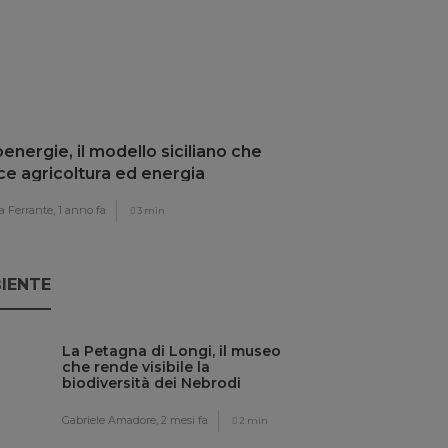
energie, il modello siciliano che
ce agricoltura ed energia
ovabile
 Ferrante,
1 anno fa
3 min
IENTE
La Petagna di Longi, il museo
che rende visibile la
biodiversità dei Nebrodi
Gabriele Amadore,
2 mesi fa
2 min