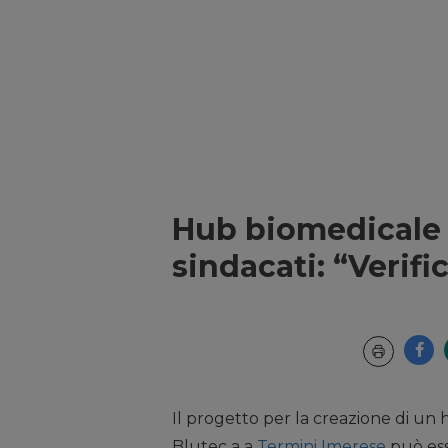
Hub biomedicale 
sindacati: “Verifi
Il progetto per la creazione di un
Blutec a a
Termini Imerese
può ess