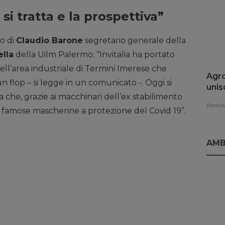
 si tratta e la prospettiva”
to di
Claudio Barone
segretario generale della
lla
della Uilm Palermo: “Invitalia ha portato
dell’area industriale di Termini Imerese che
Agro
n flop – si legge in un comunicato -. Oggi si
unis
 che, grazie ai macchinari dell’ex stabilimento
rinn
Romina
 famose mascherine a protezione del Covid 19”.
AMB