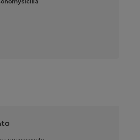
onomysicilia
nto
iare un commento.