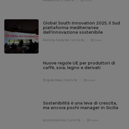
3 min
Global South Innovation 2025, il Sud
piattaforma mediterranea
dell’innovazione sostenibile
Romina Ferrante,
1 anno fa
3 min
Nuove regole UE per produttori di
caffè, soia, legno e derivati
Brigida Raso,
2 anni fa
4 min
Sostenibilità è una leva di crescita,
ma ancora pochi manager in Sicilia
economysicilia,
2 anni fa
3 min