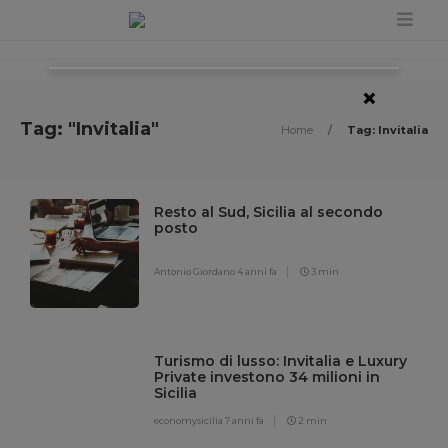
×
Tag: "Invitalia"
Home
/
Tag: Invitalia
Resto al Sud, Sicilia al secondo
posto
Antonio Giordano
4 anni fa
3 min
Turismo di lusso: Invitalia e Luxury
Private investono 34 milioni in
Sicilia
economysicilia
7 anni fa
2 min