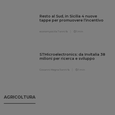
Resto al Sud, in Sicilia 4 nuove
tappe per promuovere l’incentivo
economysicilia
7 anni fa
1 min
STMicroelectronics: da Invitalia 38
milioni per ricerca e sviluppo
Giovanni Megna
9 anni fa
1 min
AGRICOLTURA