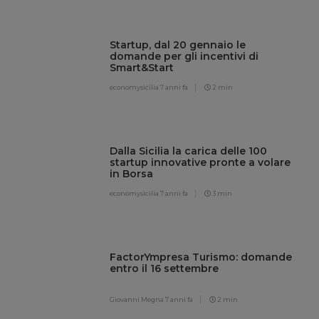
Startup, dal 20 gennaio le
domande per gli incentivi di
Smart&Start
economysicilia
7 anni fa
2 min
Dalla Sicilia la carica delle 100
startup innovative pronte a volare
in Borsa
economysicilia
7 anni fa
3 min
FactorYmpresa Turismo: domande
entro il 16 settembre
Giovanni Megna
7 anni fa
2 min