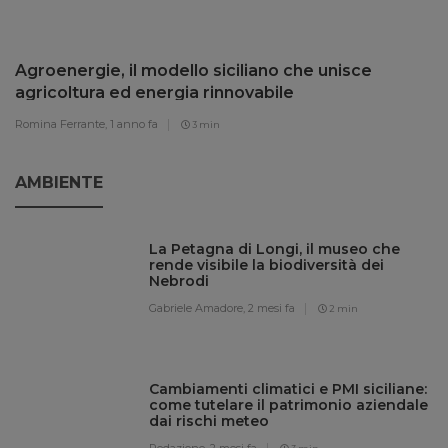
Agroenergie, il modello siciliano che unisce
agricoltura ed energia rinnovabile
Romina Ferrante,
1 anno fa
3 min
AMBIENTE
La Petagna di Longi, il museo che
rende visibile la biodiversità dei
Nebrodi
Gabriele Amadore,
2 mesi fa
2 min
Cambiamenti climatici e PMI siciliane:
come tutelare il patrimonio aziendale
dai rischi meteo
Redazione,
2 mesi fa