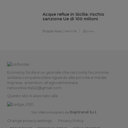
Acque reflue in Sicilia: rischio
sanzione Ue di 100 milioni
Brigida Raso,
2 anni fa
5 min
Economy Sicilia è un giornale che racconta l'economia
siciliana con particolare riguardo alle piccole e medie
imprese, ai territori, all'agroalimentare.
networksicilia122@gmail.com
Questo sito è associato alla
Sito Web sviluppato da
Digitrend S.r.l
.
Change privacy settings
Privacy Policy