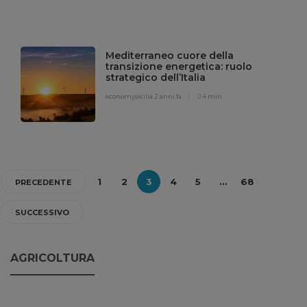
Mediterraneo cuore della
transizione energetica: ruolo
strategico dell’Italia
economysicilia
2 anni fa
4 min
1
2
3
4
5
…
68
PRECEDENTE
SUCCESSIVO
AGRICOLTURA