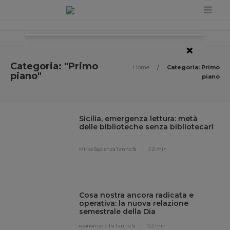
×
Categoria: "Primo
Home
/
Categoria: Primo
piano"
piano
Sicilia, emergenza lettura: metà
delle biblioteche senza bibliotecari
Mirko Sapienza
1 anno fa
2 min
Cosa nostra ancora radicata e
operativa: la nuova relazione
semestrale della Dia
economysicilia
1 anno fa
2 min