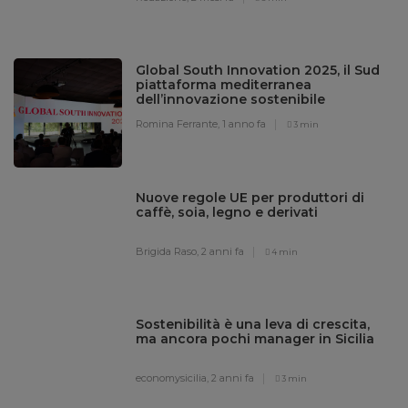
Global South Innovation 2025, il Sud
piattaforma mediterranea
dell’innovazione sostenibile
Romina Ferrante,
1 anno fa
3 min
Nuove regole UE per produttori di
caffè, soia, legno e derivati
Brigida Raso,
2 anni fa
4 min
Sostenibilità è una leva di crescita,
ma ancora pochi manager in Sicilia
economysicilia,
2 anni fa
3 min