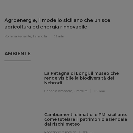
Agroenergie, il modello siciliano che unisce
agricoltura ed energia rinnovabile
Romina Ferrante,
1 anno fa
3 min
AMBIENTE
La Petagna di Longi, il museo che
rende visibile la biodiversità dei
Nebrodi
Gabriele Amadore,
2 mesi fa
2 min
Cambiamenti climatici e PMI siciliane:
come tutelare il patrimonio aziendale
dai rischi meteo
Redazione,
2 mesi fa
3 min