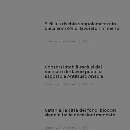
Sicilia a rischio spopolamento: in
dieci anni 6% di lavoratori in meno
economysicilia
1 anno fa
3 min
Consorzi stabili esclusi dal
mercato dei lavori pubblici.
Esposto a Antitrust, Anac e
Governo
economysicilia
1 anno fa
2 min
Catania, la città dei fondi bloccati:
viaggio tra le occasioni mancate
economysicilia
1 anno fa
3 min