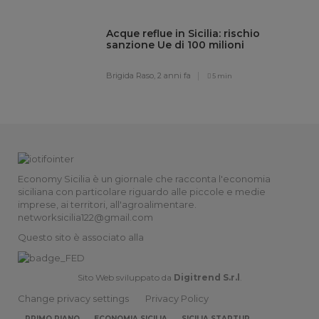
Acque reflue in Sicilia: rischio
sanzione Ue di 100 milioni
Brigida Raso,
2 anni fa
5 min
Economy Sicilia è un giornale che racconta l'economia
siciliana con particolare riguardo alle piccole e medie
imprese, ai territori, all'agroalimentare.
networksicilia122@gmail.com
Questo sito è associato alla
Sito Web sviluppato da
Digitrend S.r.l
.
Change privacy settings
Privacy Policy
PRIMO PIANO
ECONOMIA SICILIA
SICILIA STARTUP