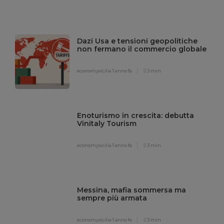
Dazi Usa e tensioni geopolitiche
non fermano il commercio globale
economysicilia
1 anno fa
3 min
Enoturismo in crescita: debutta
Vinitaly Tourism
economysicilia
1 anno fa
3 min
Messina, mafia sommersa ma
sempre più armata
economysicilia
1 anno fa
3 min