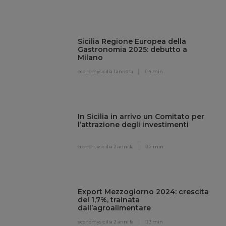
Sicilia Regione Europea della
Gastronomia 2025: debutto a
Milano
economysicilia
1 anno fa
4 min
In Sicilia in arrivo un Comitato per
l’attrazione degli investimenti
economysicilia
2 anni fa
2 min
Export Mezzogiorno 2024: crescita
del 1,7%, trainata
dall’agroalimentare
economysicilia
2 anni fa
3 min